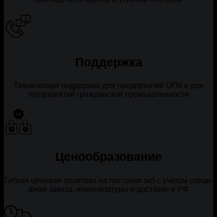
Поддержка
Тех­ни­че­ская под­держ­ка для пред­при­я­тий ОПК и для
пред­при­я­тий граж­дан­ской про­мыш­лен­но­сти
Ценообразование
Гиб­кая цено­вая поли­ти­ка на постав­ки экб с уче­том спе­ци­
фи­ки зака­за, номен­кла­ту­ры и достав­ки в РФ