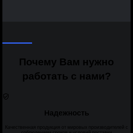
Почему Вам нужно
работать с нами?
Надежность
Каче­ствен­ная про­дук­ция от миро­вых про­из­во­ди­те­лей с
соблю­де­ни­ем сро­ков и усло­вий постав­ки