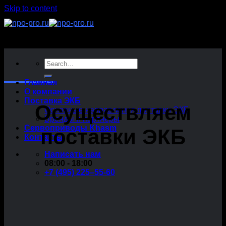
Skip to content
Главная
О компании
Поставка ЭКБ
Осуществляем
Основные направления поставки ЭКБ
Бренды и партнёры
Сервоприводы Khasm
поставки ЭКБ
Контакты
Написать нам
08:00 - 18:00
+7 (495) 225–55-60