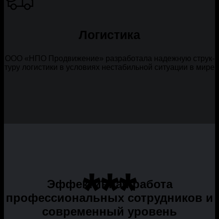
Логистика
ООО «НПО Про­дви­же­ние» раз­ра­бо­та­ла надеж­ную струк­
ту­ру логи­сти­ки в усло­ви­ях неста­биль­ной ситу­а­ции в мире
***
Эффективная работа
профессиональных сотрудников и
современный уровень